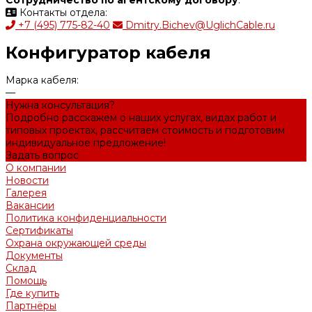
Сотрудничество по агентскому договору
.
Контакты отдела:
+7 (495) 775-82-40
Dmitry.Bichev@UglichCable.ru
Конфигуратор кабеля
Марка кабеля:
—
Нужна консультация?
Подробно расскажем о наших услугах, видах работ и
типовых проектах, рассчитаем стоимость и подготовим
индивидуальное предложение!
Задать вопрос
О компании
Новости
Галерея
Вакансии
Политика конфиденциальности
Сертификаты
Охрана окружающей среды
Документы
Склад
Помощь
Где купить
Партнёры