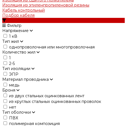
Изоляция из сшитого полиэтилена
Изоляция из этиленпропиленовой резины
Кабель контрольный
Подбор кабеля
Фильтр
Напряжение
1 кВ
Тип жил
однопроволочная или многопроволочная
Количество жил
1
2-5
Тип изоляции
ЭПР
Материал проводника
медь
Броня
из двух стальных оцинкованных лент
из круглых стальных оцинкованных проволок
нет
Тип оболочки
ПВХ
полимерная композиция