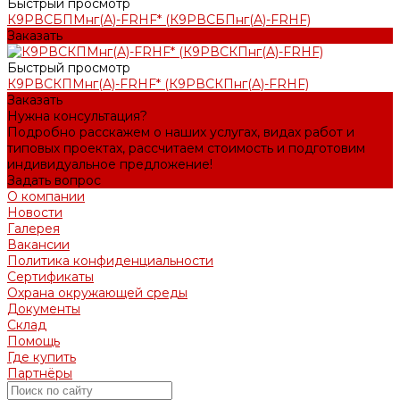
Быстрый просмотр
К9РВСБПМнг(А)-FRHF* (К9РВСБПнг(А)-FRHF)
Заказать
Быстрый просмотр
К9РВСКПМнг(А)-FRHF* (К9РВСКПнг(А)-FRHF)
Заказать
Нужна консультация?
Подробно расскажем о наших услугах, видах работ и
типовых проектах, рассчитаем стоимость и подготовим
индивидуальное предложение!
Задать вопрос
О компании
Новости
Галерея
Вакансии
Политика конфиденциальности
Сертификаты
Охрана окружающей среды
Документы
Склад
Помощь
Где купить
Партнёры