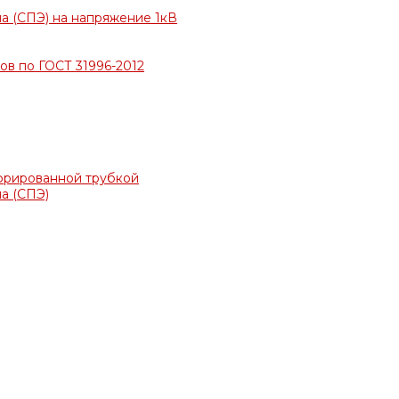
а (СПЭ) на напряжение 1кВ
в по ГОСТ 31996-2012
фрированной трубкой
а (СПЭ)