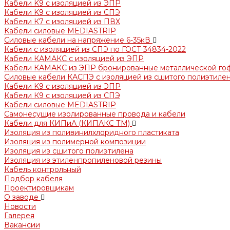
Кабели K9 с изоляцией из ЭПР
Кабели K9 с изоляцией из СПЭ
Кабели К7 с изоляцией из ПВХ
Кабели силовые MEDIASTRIP
Силовые кабели на напряжение 6-35кВ
Кабели с изоляцией из СПЭ по ГОСТ 34834-2022
Кабели КАМАКС с изоляцией из ЭПР
Кабели КАМАКС из ЭПР бронированные металлической го
Силовые кабели КАСПЭ с изоляцией из сшитого полиэтилен
Кабели K9 с изоляцией из ЭПР
Кабели К9 с изоляцией из СПЭ
Кабели силовые MEDIASTRIP
Самонесущие изолированные провода и кабели
Кабели для КИПиА (КИПАКС ТМ)
Изоляция из поливинилхлоридного пластиката
Изоляция из полимерной композиции
Изоляция из сшитого полиэтилена
Изоляция из этиленпропиленовой резины
Кабель контрольный
Подбор кабеля
Проектировщикам
О заводе
Новости
Галерея
Вакансии