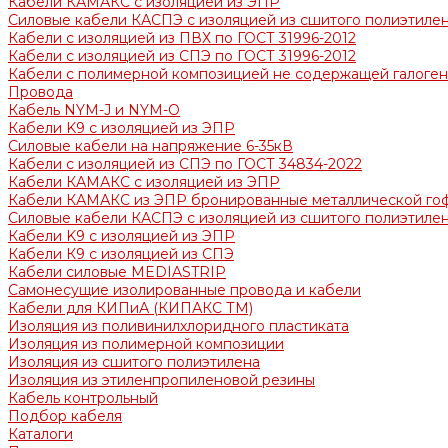
Кабели КАМАКС с изоляцией из ЭПР
Силовые кабели КАСПЭ с изоляцией из сшитого полиэтилен
Кабели с изоляцией из ПВХ по ГОСТ 31996-2012
Кабели с изоляцией из СПЭ по ГОСТ 31996-2012
Кабели с полимерной композицией не содержащей галогено
Провода
Кабель NYM-J и NYM-O
Кабели K9 с изоляцией из ЭПР
Силовые кабели на напряжение 6-35кВ
Кабели с изоляцией из СПЭ по ГОСТ 34834-2022
Кабели КАМАКС с изоляцией из ЭПР
Кабели КАМАКС из ЭПР бронированные металлической го
Силовые кабели КАСПЭ с изоляцией из сшитого полиэтилен
Кабели K9 с изоляцией из ЭПР
Кабели К9 с изоляцией из СПЭ
Кабели силовые MEDIASTRIP
Самонесущие изолированные провода и кабели
Кабели для КИПиА (КИПАКС ТМ)
Изоляция из поливинилхлоридного пластиката
Изоляция из полимерной композиции
Изоляция из сшитого полиэтилена
Изоляция из этиленпропиленовой резины
Кабель контрольный
Подбор кабеля
Каталоги