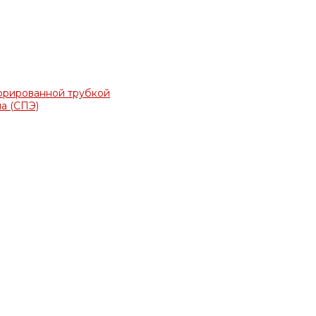
фрированной трубкой
а (СПЭ)